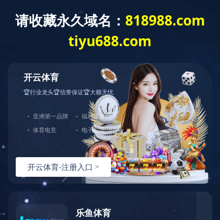
一站式
环保咨询方案服务商 您值得信赖的环保
管家
致力于环评 安评 卫评 竣工验收 排污许可证 应急
预案等
业务范围
开元体育
工程服务
VOCs综合管控
环保管家服务