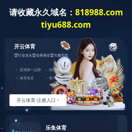
一站式
环保咨询方案服务商 您值得信赖的环保
管家
致力于环评 安评 卫评 竣工验收 排污许可证 应急
预案等
业务范围
开元体育
工程服务
VOCs综合管控
环保管家服务