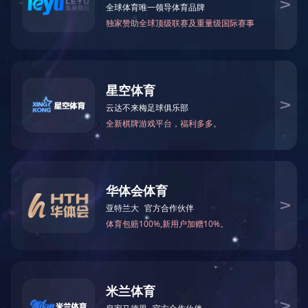
园区环保管家
园区环保管家
2016 年 4 月，环保部下发《关于积极发挥环境保护作用促进供
给侧结构性改革的指导意见》，积极推进环境咨询服务业发
展，鼓励有条件的工业园区聘请第三方专业开元体育公司作
为“环保管家”，提供监测...
咨询热线：138-2728-0005
服务介绍
2016 年 4 月，环保部下发《关于积极发挥环境保护作用促进供给侧
结构性改革的指导意见》，积极推进环境咨询服务业发展，鼓励有条
件的工业园区聘请第三方专业开元体育公司作为“环保管家”，提供监